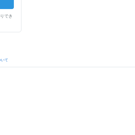
りでき
ついて