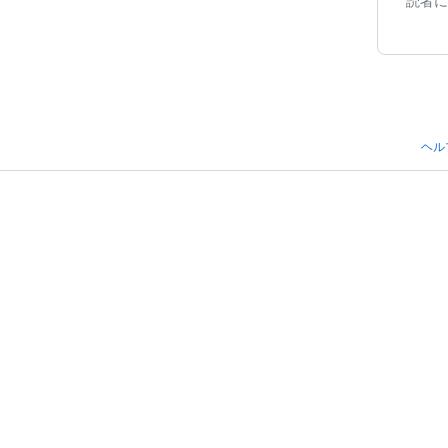
読者に
ヘル