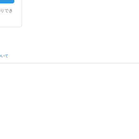
りでき
ついて