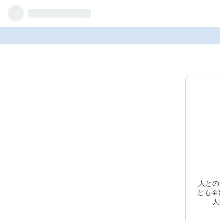
人との
とも全
人