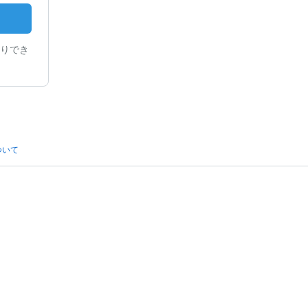
りでき
ついて