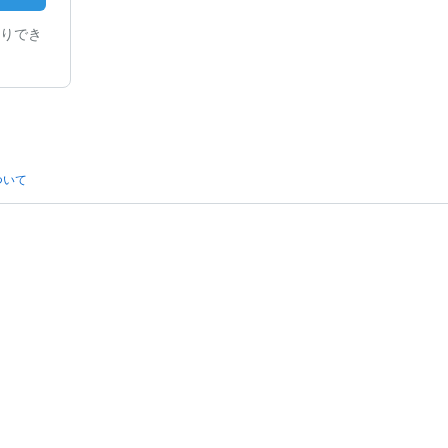
りでき
ついて