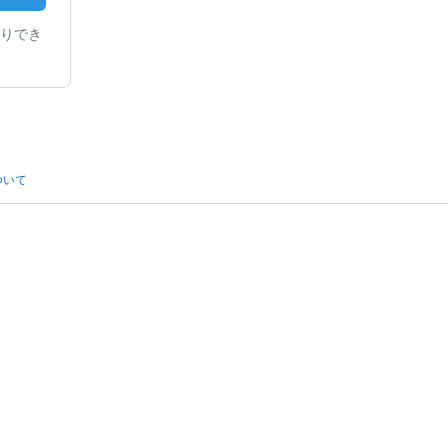
りでき
ついて