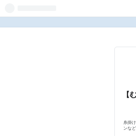
【
糸掛け
ンなど