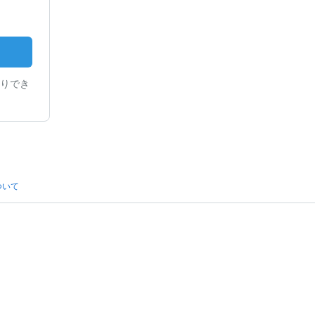
りでき
ついて