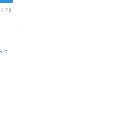
りでき
ついて