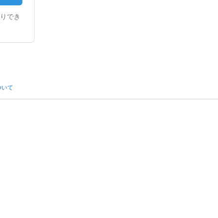
りでき
ついて