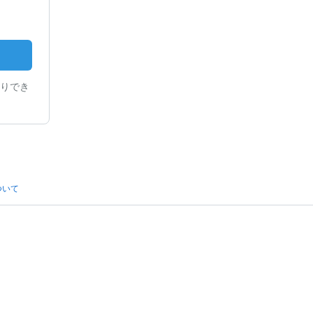
りでき
ついて