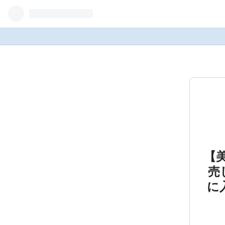
【
売
に