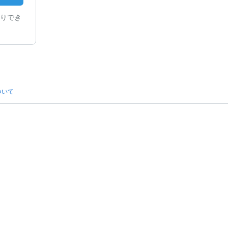
りでき
ついて