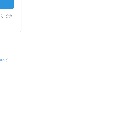
りでき
ついて