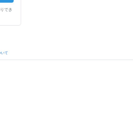
りでき
ついて