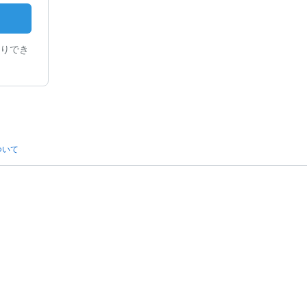
りでき
ついて