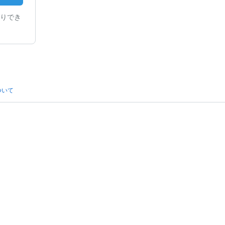
りでき
ついて