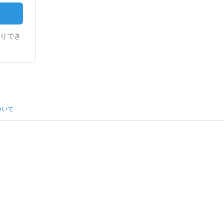
りでき
ついて