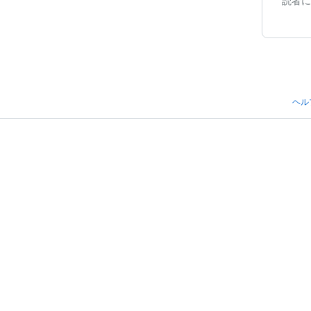
読者に
ヘル