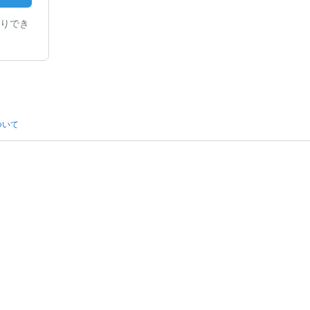
りでき
ついて