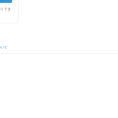
りでき
ついて