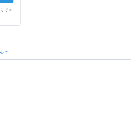
りでき
ついて