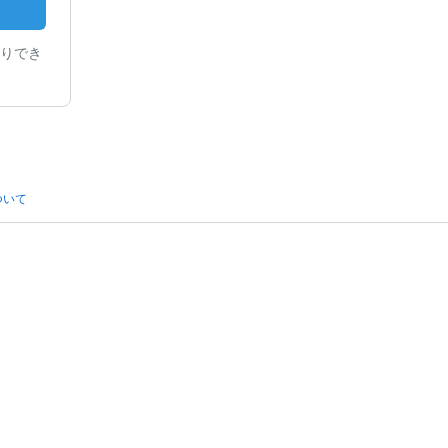
りでき
ついて