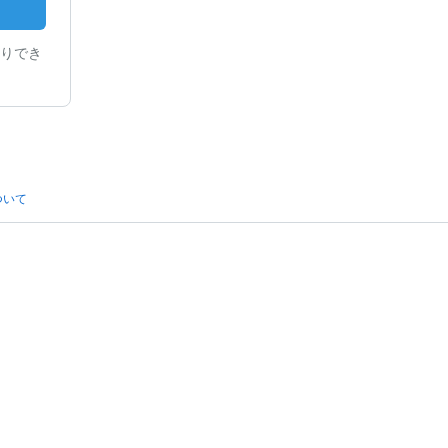
りでき
ついて