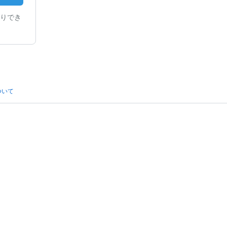
りでき
ついて