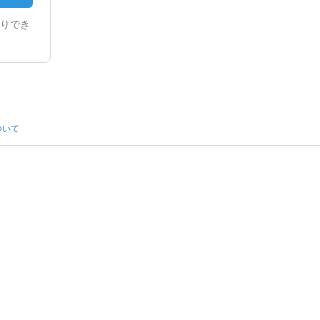
りでき
ついて