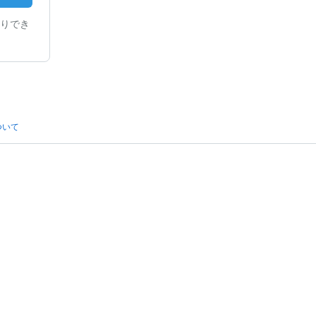
りでき
ついて