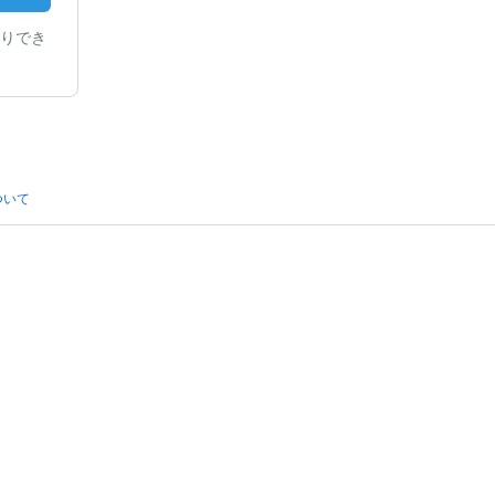
りでき
ついて