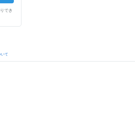
りでき
ついて