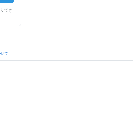
りでき
ついて