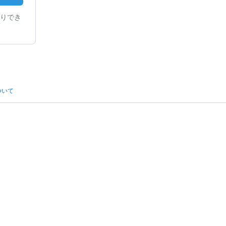
りでき
ついて