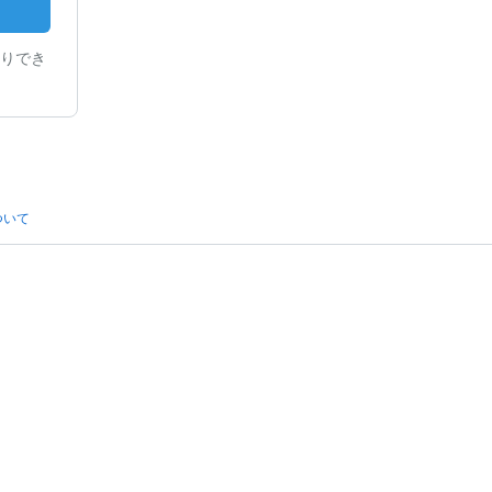
りでき
ついて