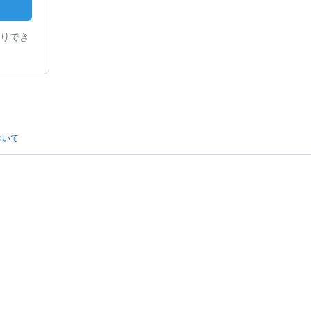
りでき
ついて