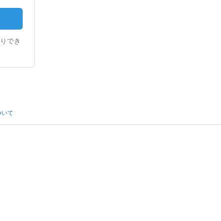
りでき
ついて