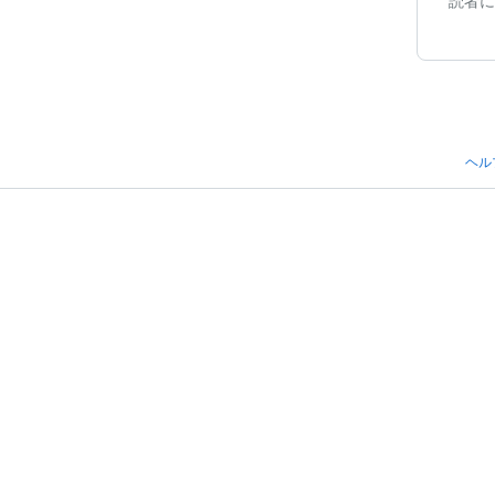
読者に
ヘル