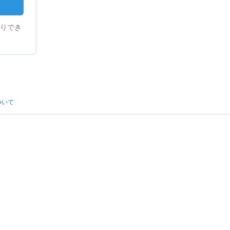
りでき
ついて