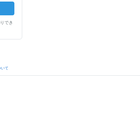
りでき
ついて