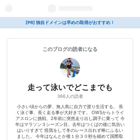
[PR] 独自ドメインは早めの取得がおすすめ！
このブログの読者になる
走って泳いでどこまでも
366人の読者
小さい頃からの夢、無人島に自力で渡り生活する。 長
く泳ぐ事、長く走る事が大好きです。 OWSからトライ
アスロンに挑戦、2年前に突然走り出し調子に乗って 今
年はマラソン３シーズン目。去年はつくばの後に気合い
はいりすぎて 怪我をして冬のレース出れず棒にふるい
ました。 今年はなんとか後１分３０秒を縮めて国際取