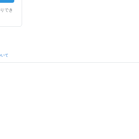
りでき
ついて