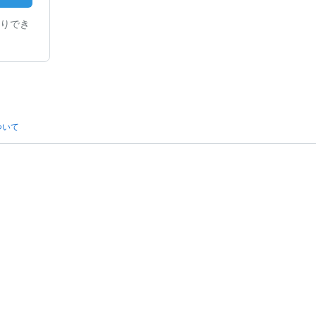
りでき
ついて