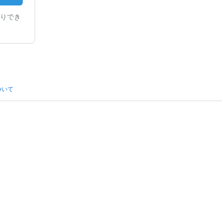
りでき
ついて