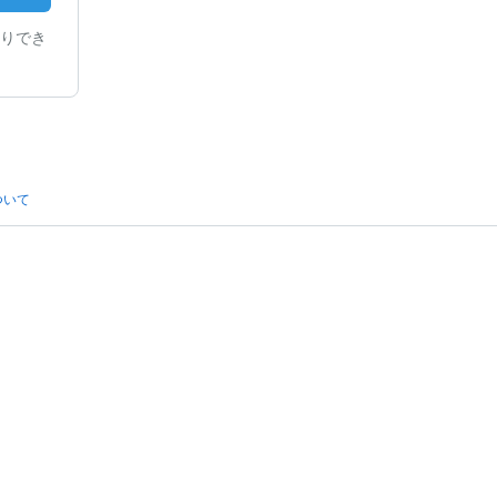
りでき
ついて