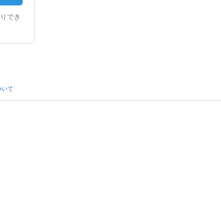
りでき
ついて