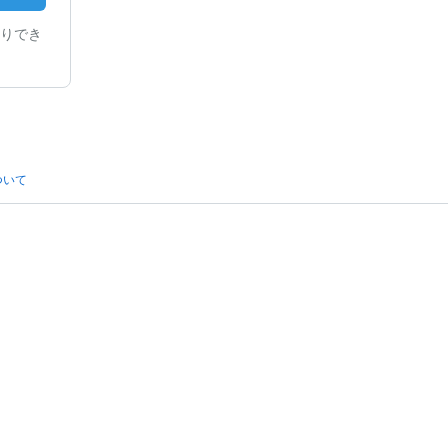
りでき
ついて