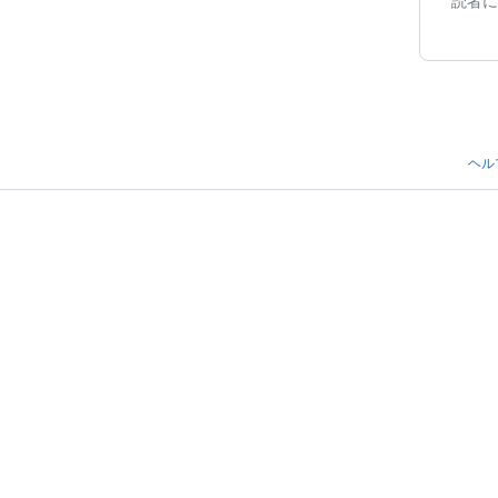
読者に
ヘル