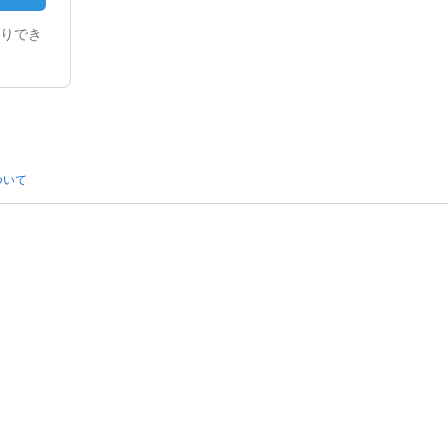
りでき
ついて