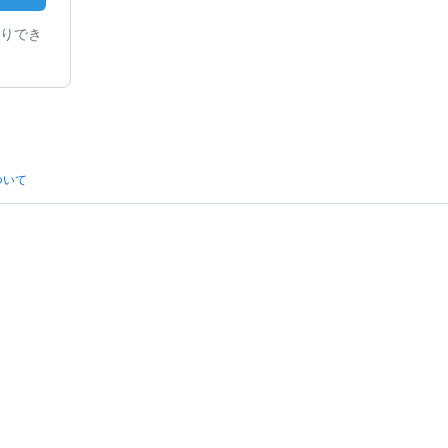
りでき
ついて