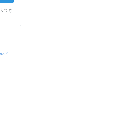
りでき
ついて