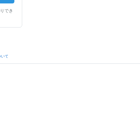
りでき
ついて