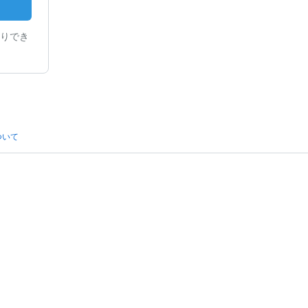
りでき
ついて