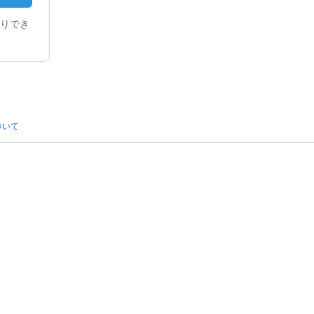
りでき
ついて