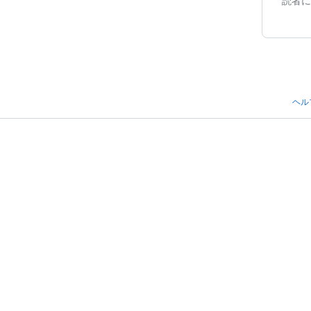
読者に
ヘル